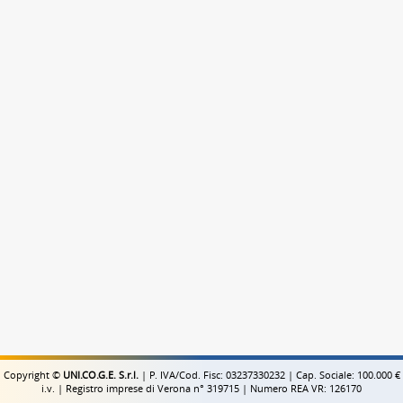
Copyright ©
UNI.CO.G.E. S.r.l.
| P. IVA/Cod. Fisc: 03237330232 | Cap. Sociale: 100.000 €
i.v. | Registro imprese di Verona n° 319715 | Numero REA VR: 126170